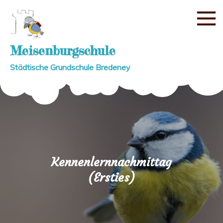
Skip
to
content
Meisenburgschule
Städtische Grundschule Bredeney
Kennenlernnachmittag
(Ersties)