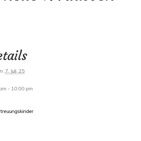
tails
m:
7. Juli, 25
 pm - 10:00 pm
treuungskinder