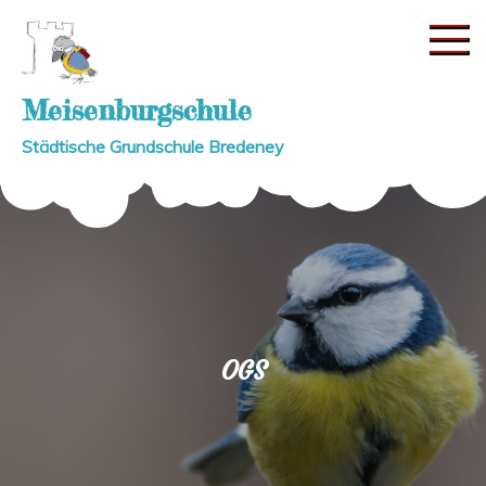
Skip
to
content
Meisenburgschule
Städtische Grundschule Bredeney
OGS