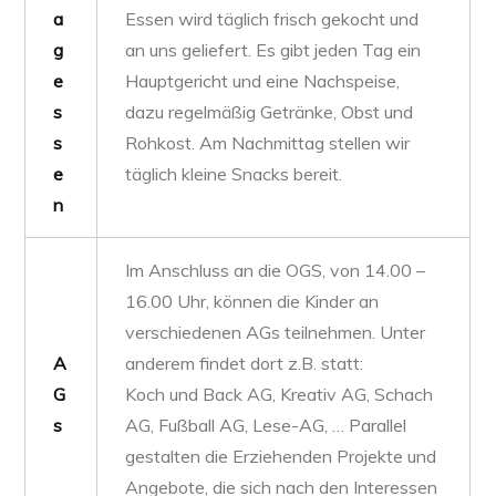
a
Essen wird täglich frisch gekocht und
g
an uns geliefert. Es gibt jeden Tag ein
e
Hauptgericht und eine Nachspeise,
s
dazu regelmäßig Getränke, Obst und
s
Rohkost. Am Nachmittag stellen wir
e
täglich kleine Snacks bereit.
n
Im Anschluss an die OGS, von 14.00 –
16.00 Uhr, können die Kinder an
verschiedenen AGs teilnehmen. Unter
A
anderem findet dort z.B. statt:
G
Koch und Back AG, Kreativ AG, Schach
s
AG, Fußball AG, Lese-AG, … Parallel
gestalten die Erziehenden Projekte und
Angebote, die sich nach den Interessen