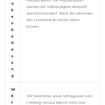
Hausaufgaben. Die Hausaufgaben
a
werden auf Vollständigkeit überprüft
b
und nicht korrigiert, damit die Lehrenden
e
den Lernstand der Kinder sehen
n
können.
b
e
tr
e
u
u
n
g
M
it
Wir bekommen unser Mittagessen vom
t
Catering-Service
Martin Abts
. Das