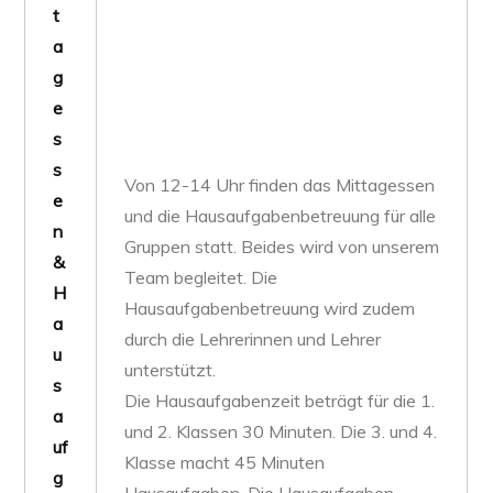
t
a
g
e
s
s
Von 12-14 Uhr finden das Mittagessen
e
und die Hausaufgabenbetreuung für alle
n
Gruppen statt. Beides wird von unserem
&
Team begleitet. Die
H
Hausaufgabenbetreuung wird zudem
a
durch die Lehrerinnen und Lehrer
u
unterstützt.
s
Die Hausaufgabenzeit beträgt für die 1.
a
und 2. Klassen 30 Minuten. Die 3. und 4.
uf
Klasse macht 45 Minuten
g