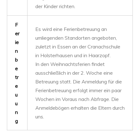
der Kinder richten.
F
Es wird eine Ferienbetreuung an
er
umliegenden Standorten angeboten,
ie
zuletzt in Essen an der Cranachschule
n
in Holsterhausen und in Haarzopf.
b
In den Weihnachtsferien findet
e
ausschließlich in der 2. Woche eine
tr
Betreuung statt. Die Anmeldung für die
e
Ferienbetreuung erfolgt immer ein paar
u
Wochen im Voraus nach Abfrage. Die
u
Anmeldebögen erhalten die Eltern durch
n
uns.
g