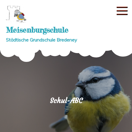
Skip
to
content
Meisenburgschule
Städtische Grundschule Bredeney
Schul-ABC