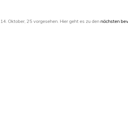
 14. Oktober, 25 vorgesehen. Hier geht es zu den
nächsten bev
N
o
t
i
c
e