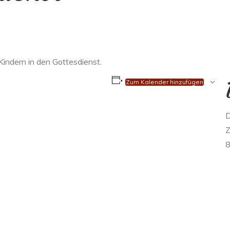
indern in den Gottesdienst.
Zum Kalender hinzufügen
D
Z
8