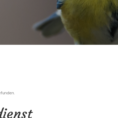
efunden.
dienst