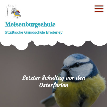
Skip
to
content
Meisenburgschule
Städtische Grundschule Bredeney
Letzter Schultag vor den
Osterferien